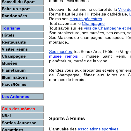
mômes : Méli'mômes...
Samedi du Sport
Faire un sport
Découvrir le patrimoine culturel de la
Ville 
Reims haut lieu de l'Histoire,sa cathédrale,
Randonnées
Reims ses
circuits pédestres
Tout savoir sur le
Champagne
Tout savoir sur les
vins de Champagne et d
Tourisme
Son architecture, ses musées, ses caves, ses
Hôtels
Ses Maisons de champagne, ses spécialités 
moutarde..
Restaurants
Visiter Reims
Ses musées
, les Beaux Arts, l'Hôtel le Ver
musée rémois
, musée Saint Remi, m
Champagne
planétarium, musée de la vigne....
Musées
Rendez vous aux brocantes et vide greniers
Planétarium
de Champagne, flânez aux foires de C
Illuminations
marchés de terroirs.
Parcs/Reims
Les Ardennes
Coin des mômes
Nöel
Sports à Reims
Sorties Jeunesse
L'annuaire des
associations sportives
Comptines