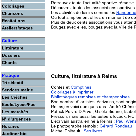
Retrouvez toute l'actualité sportive rémoise.
Coloriages
Découvrez toutes les associations sportives.
Les activités de loisirs comme les
Randonné
Chansons
Ou tout simplement offrez un moment de dét
Récitations
Plus de deux cents associations vous attend
Bougez avec elles, bougez avec la Ville de 
Ateliers/stages
Culture
Littérature
Dossiers
Chants
Pratique
Culture, littérature à Reims
Tri sélectif
Contes et
Comptines
Services mairie
Coloriages à imprimer
Bibliothèques rémoises et champenoises.
Les Crèches
Bon nombre d' artistes, écrivains, sont origin
Ecole/Lycée/Fac
Reims,en voici quelques uns : André Chénier
Patrick Poivre D'Arvor, Gisèle Bienne, Isabel
Les marchés
Fresson, mais aussi les auteurs locaux, F.Ch
N° d'urgences
L'écrivain australien né à Reims :
Paul Wen
Le photographe rémois :
Gérard Rondeau
Horaires
Michel Thibault :
Ses livres
Jardiner bio