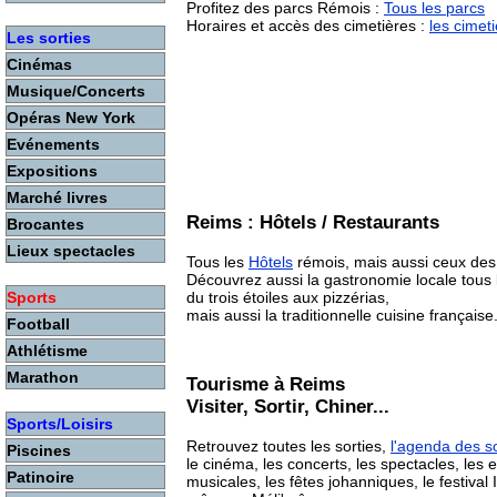
Profitez des parcs Rémois :
Tous les parcs
Horaires et accès des cimetières :
les cimet
Les sorties
Cinémas
Musique/Concerts
Opéras New York
Evénements
Expositions
Marché livres
Reims : Hôtels / Restaurants
Brocantes
Lieux spectacles
Tous les
Hôtels
rémois, mais aussi ceux de
Découvrez aussi la gastronomie locale tous
du trois étoiles aux pizzérias,
Sports
mais aussi la traditionnelle cuisine française.
Football
Athlétisme
Marathon
Tourisme à Reims
Visiter, Sortir, Chiner...
Sports/Loisirs
Retrouvez toutes les sorties,
l'agenda des so
Piscines
le cinéma, les concerts, les spectacles, les e
Patinoire
musicales, les fêtes johanniques, le festival I