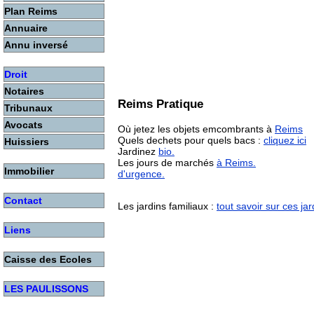
Plan Reims
Annuaire
Annu inversé
Droit
Notaires
Reims Pratique
Tribunaux
Avocats
Où jetez les objets emcombrants à
Reims
Quels dechets pour quels bacs :
cliquez ici
Huissiers
Jardinez
bio.
Les jours de marchés
à Reims.
Immobilier
d'urgence.
Contact
Les jardins familiaux :
tout savoir sur ces jar
Liens
Caisse des Ecoles
LES PAULISSONS